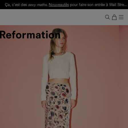
Ça, c'est des
sexy maths
.
Nouveautés
pour faire son entrée à Wall Street.
Notre Bilan Responsable 2025 est ici.
Lisez-le
.