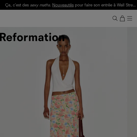
Ça, c'est des
sexy maths
.
Nouveautés
pour faire son entrée à Wall Street.
Notre Bilan Responsable 2025 est ici.
Lisez-le
.