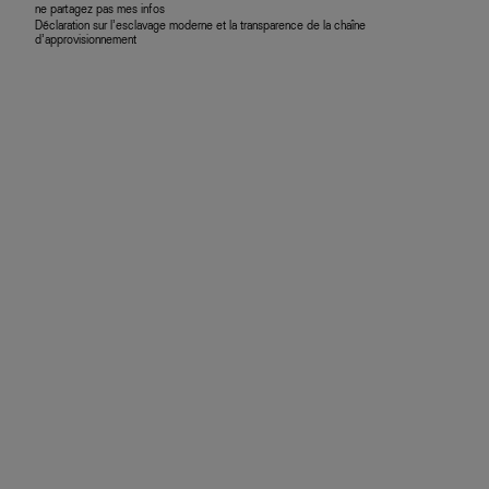
ne partagez pas mes infos
Déclaration sur l’esclavage moderne et la transparence de la chaîne
d’approvisionnement