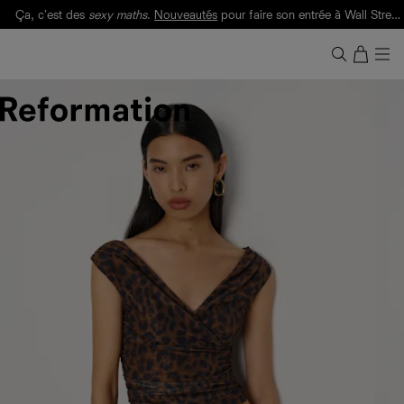
Ça, c'est des
sexy maths
.
Nouveautés
pour faire son entrée à Wall Street.
Notre Bilan Responsable 2025 est ici.
Lisez-le
.