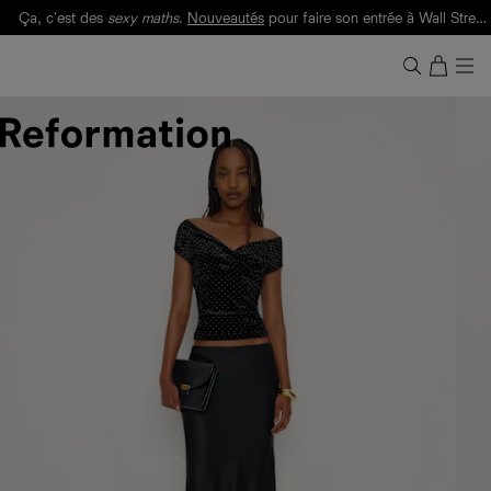
Ça, c'est des
sexy maths
.
Nouveautés
pour faire son entrée à Wall Street.
Notre Bilan Responsable 2025 est ici.
Lisez-le
.