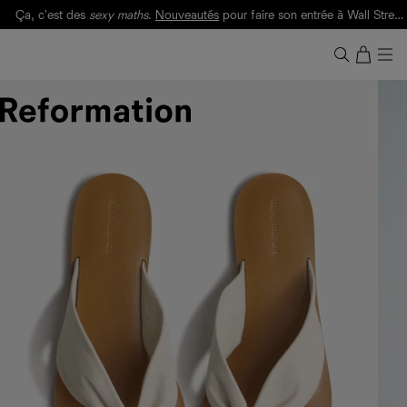
Ça, c'est des
sexy maths
.
Nouveautés
pour faire son entrée à Wall Street.
Notre Bilan Responsable 2025 est ici.
Lisez-le
.