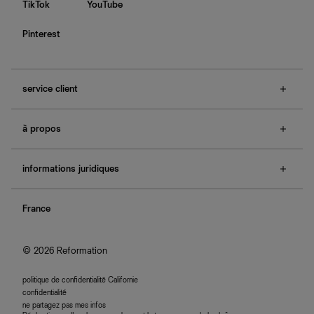
TikTok
YouTube
Pinterest
service client
f.a.q.
à propos
contactez-nous
guide des tailles
à propos de Ref
e-cartes cadeaux
informations juridiques
boutiques
retours et échanges
investisseurs
confidentialité
rechercher une commande
nous rejoindre
France
plan du site
se connecter
programme d'affiliation
accessibilité
© 2026 Reformation
politique de confidentialité Californie
confidentialité
ne partagez pas mes infos