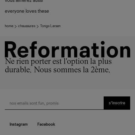
vous aimerez aussi
vos vêtements de ne pas finir dans les décharges, mais
plutôt sur d’autres personnes
everyone loves these
La circularité chez Ref
En savoir plus
sur le développement durable chez Ref
home
chaussures
Tongs Larsen
Ne rien porter est l'option la plus
durable. Nous sommes la 2ème.
s’inscrire
Instagram
Facebook