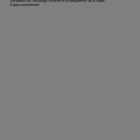
Déclaration sur l’esclavage moderne et la transparence de la chaîne
d’approvisionnement