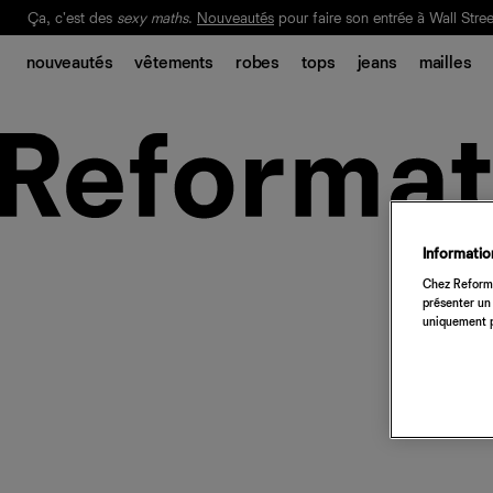
Ça, c'est des
sexy maths
.
Nouveautés
pour faire son entrée à Wall Stree
Notre Bilan Responsable 2025 est ici.
Lisez-le
.
nouveautés
vêtements
robes
tops
jeans
mailles
Information
Chez Reforma
présenter un 
uniquement p