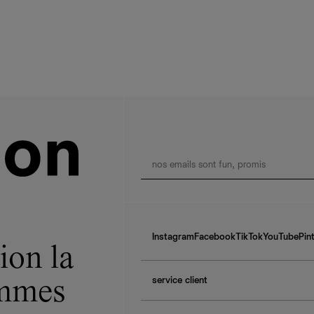
Instagram
Facebook
TikTok
YouTube
Pin
ion la
service client
ommes
f.a.q.