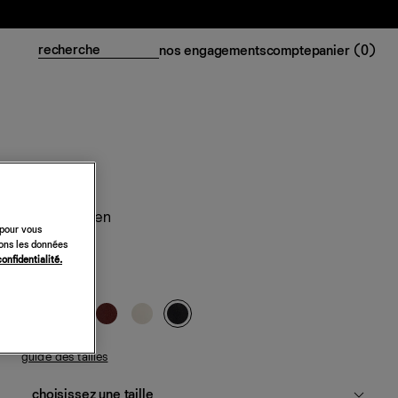
nos engagements
compte
panier (
0
)
Tongs Larsen
 pour vous
sons les données
218 €
confidentialité.
cuir noir
guide des tailles
choisissez une taille