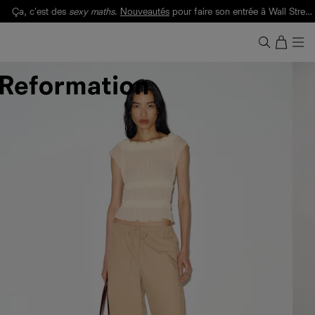
Ça, c'est des
sexy maths
.
Nouveautés
pour faire son entrée à Wall Street.
Notre Bilan Responsable 2025 est ici.
Lisez-le
.