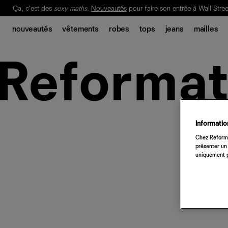
Ça, c'est des
sexy maths
.
Nouveautés
pour faire son entrée à Wall Stree
Notre Bilan Responsable 2025 est ici.
Lisez-le
.
nouveautés
vêtements
robes
tops
jeans
mailles
Information
Chez Reforma
présenter un 
uniquement p