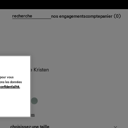
nos engagements
compte
panier (
0
)
Top en soie Kristen
 pour vous
188 €
sons les données
confidentialité.
aulne à pois
guide des tailles
choisissez une taille