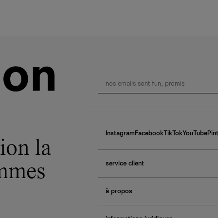
Instagram
Facebook
TikTok
YouTube
Pin
ion la
service client
ommes
f.a.q.
à propos
contactez-nous
guide des tailles
à propos de Ref