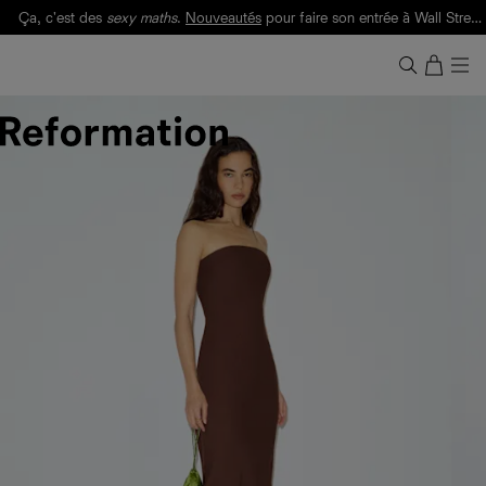
Ça, c'est des
sexy maths
.
Nouveautés
pour faire son entrée à Wall Street.
Notre Bilan Responsable 2025 est ici.
Lisez-le
.