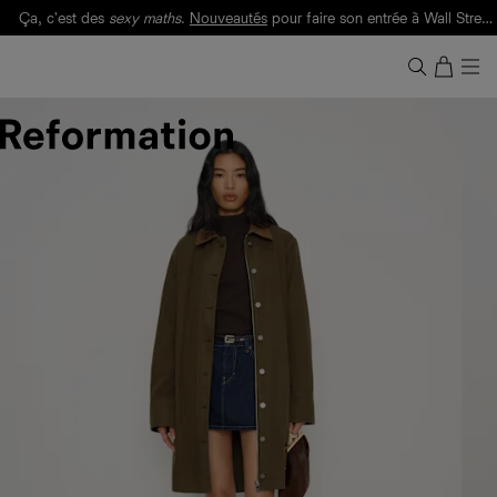
Ça, c'est des
sexy maths
.
Nouveautés
pour faire son entrée à Wall Street.
Notre Bilan Responsable 2025 est ici.
Lisez-le
.