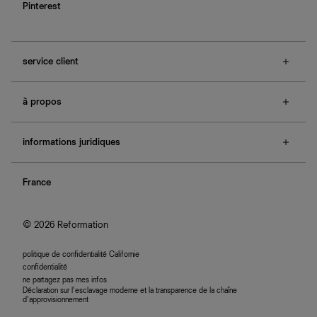
Pinterest
service client
f.a.q.
à propos
contactez-nous
guide des tailles
à propos de Ref
e-cartes cadeaux
informations juridiques
boutiques
retours et échanges
investisseurs
confidentialité
rechercher une commande
nous rejoindre
France
plan du site
se connecter
programme d'affiliation
accessibilité
© 2026 Reformation
politique de confidentialité Californie
confidentialité
ne partagez pas mes infos
Déclaration sur l’esclavage moderne et la transparence de la chaîne
d’approvisionnement