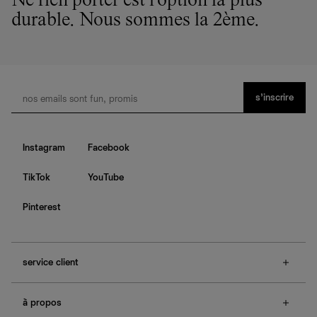
Ne rien porter est l'option la plus
durable. Nous sommes la 2ème.
s’inscrire
Instagram
Facebook
TikTok
YouTube
Pinterest
service client
f.a.q.
à propos
contactez-nous