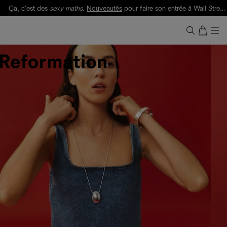
Ça, c'est des
sexy maths
.
Nouveautés
pour faire son entrée à Wall Street.
Notre Bilan Responsable 2025 est ici.
Lisez-le
.