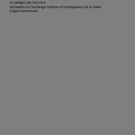
ne partagez pas mes infos
Déclaration sur l’esclavage moderne et la transparence de la chaîne
d’approvisionnement