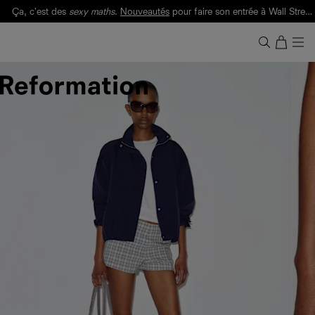
Ça, c'est des
sexy maths
.
Nouveautés
pour faire son entrée à Wall Street.
Notre Bilan Responsable 2025 est ici.
Lisez-le
.