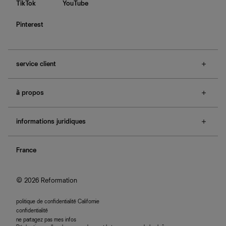
TikTok
YouTube
Pinterest
service client
f.a.q.
à propos
contactez-nous
guide des tailles
à propos de Ref
e-cartes cadeaux
informations juridiques
boutiques
retours et échanges
investisseurs
confidentialité
rechercher une commande
nous rejoindre
France
plan du site
se connecter
programme d'affiliation
accessibilité
© 2026 Reformation
politique de confidentialité Californie
confidentialité
ne partagez pas mes infos