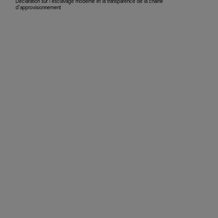
Déclaration sur l’esclavage moderne et la transparence de la chaîne
d’approvisionnement