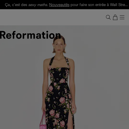
Ça, c'est des
sexy maths
.
Nouveautés
pour faire son entrée à Wall Street.
Notre Bilan Responsable 2025 est ici.
Lisez-le
.