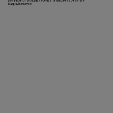
Déclaration sur l’esclavage moderne et la transparence de la chaîne
d’approvisionnement