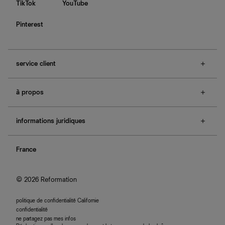
TikTok
YouTube
Pinterest
service client
f.a.q.
à propos
contactez-nous
guide des tailles
à propos de Ref
e-cartes cadeaux
informations juridiques
boutiques
retours et échanges
investisseurs
confidentialité
rechercher une commande
nous rejoindre
France
plan du site
se connecter
programme d'affiliation
accessibilité
© 2026 Reformation
politique de confidentialité Californie
confidentialité
ne partagez pas mes infos