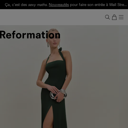
Ça, c'est des
sexy maths
.
Nouveautés
pour faire son entrée à Wall Street.
Notre Bilan Responsable 2025 est ici.
Lisez-le
.