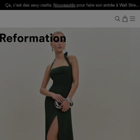
Ça, c'est des
sexy maths
.
Nouveautés
pour faire son entrée à Wall Street.
Notre Bilan Responsable 2025 est ici.
Lisez-le
.