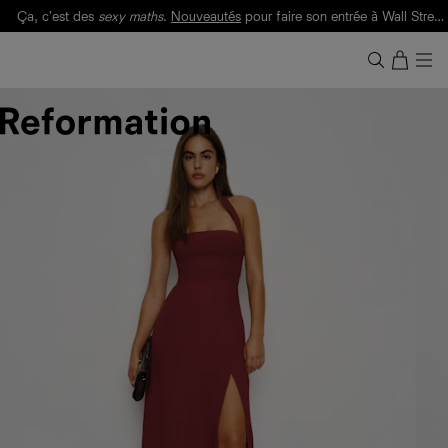
Ça, c'est des
sexy maths
.
Nouveautés
pour faire son entrée à Wall Street.
Notre Bilan Responsable 2025 est ici.
Lisez-le
.