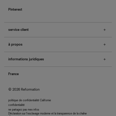
Pinterest
service client
f.a.q.
à propos
contactez-nous
guide des tailles
à propos de Ref
e-cartes cadeaux
informations juridiques
boutiques
retours et échanges
investisseurs
confidentialité
rechercher une commande
nous rejoindre
France
plan du site
se connecter
programme d'affiliation
accessibilité
© 2026 Reformation
politique de confidentialité Californie
confidentialité
ne partagez pas mes infos
Déclaration sur l’esclavage moderne et la transparence de la chaîne