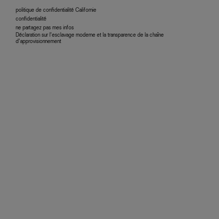
politique de confidentialité Californie
confidentialité
ne partagez pas mes infos
Déclaration sur l’esclavage moderne et la transparence de la chaîne
d’approvisionnement