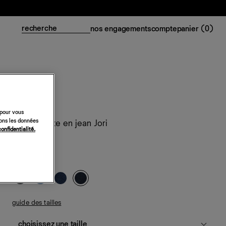
nos engagements
compte
panier (
0
)
 pour vous
sons les données
Veste courte en jean Jori
confidentialité.
218 €
ondine
guide des tailles
choisissez une taille