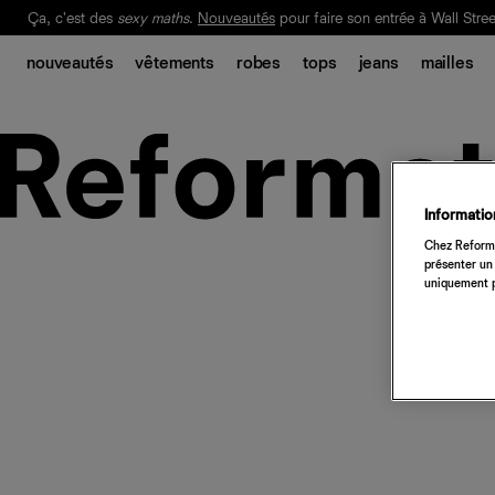
Ça, c'est des
sexy maths
.
Nouveautés
pour faire son entrée à Wall Stree
Notre Bilan Responsable 2025 est ici.
Lisez-le
.
nouveautés
vêtements
robes
tops
jeans
mailles
Information
Chez Reforma
présenter un 
uniquement p