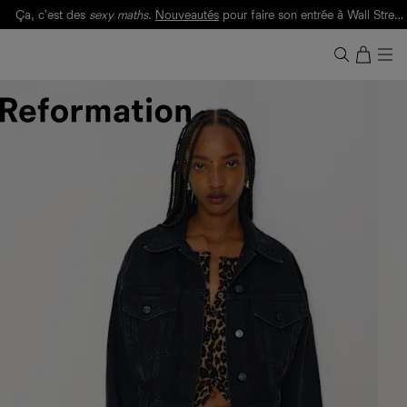
Ça, c'est des
sexy maths
.
Nouveautés
pour faire son entrée à Wall Street.
Notre Bilan Responsable 2025 est ici.
Lisez-le
.