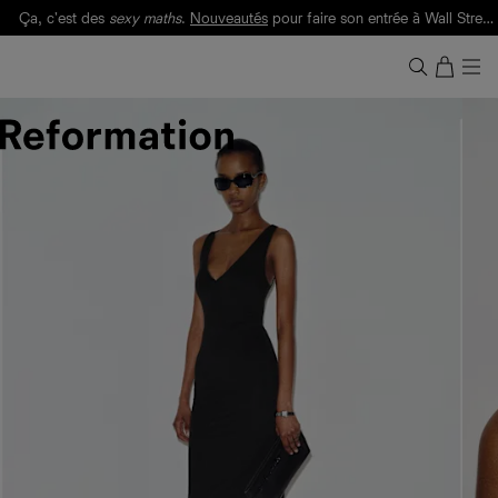
Ça, c'est des
sexy maths
.
Nouveautés
pour faire son entrée à Wall Street.
Notre Bilan Responsable 2025 est ici.
Lisez-le
.