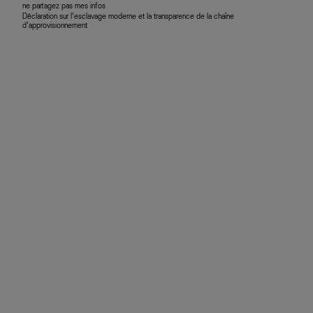
ne partagez pas mes infos
Déclaration sur l’esclavage moderne et la transparence de la chaîne
d’approvisionnement