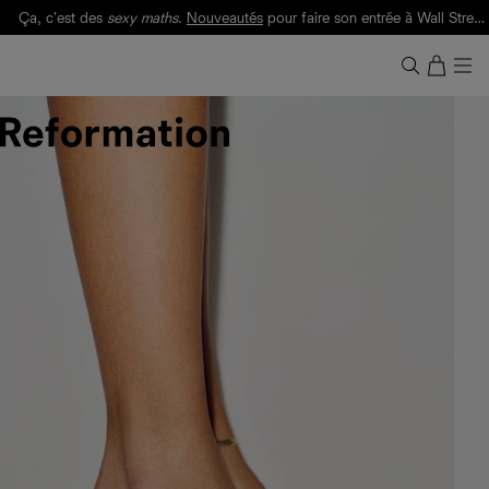
Ça, c'est des
sexy maths
.
Nouveautés
pour faire son entrée à Wall Street.
Notre Bilan Responsable 2025 est ici.
Lisez-le
.