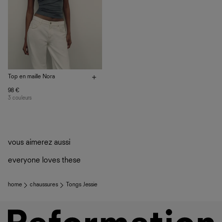
nous privilégions le bien-être des équipes et la réduction
de notre empreinte environnementale.
Top en maille Nora
98 €
3 couleurs
vous aimerez aussi
everyone loves these
home
chaussures
Tongs Jessie