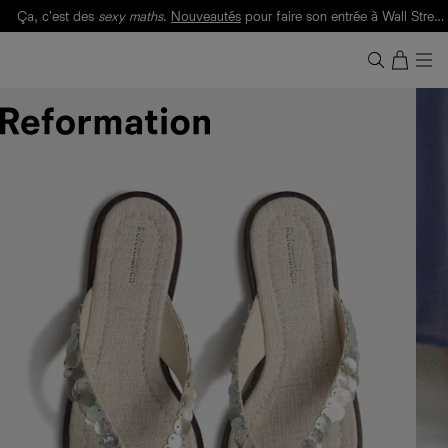
Ça, c'est des
sexy maths
.
Nouveautés
pour faire son entrée à Wall Street.
Notre Bilan Responsable 2025 est ici.
Lisez-le
.