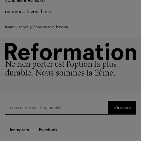
vous aimerez aussi
plutôt sur d’autres personnes
La circularité chez Ref
everyone loves these
En savoir plus
sur le développement durable chez Ref
home
robes
Robe en soie Jessalyn
Ne rien porter est l'option la plus
durable. Nous sommes la 2ème.
s’inscrire
Instagram
Facebook