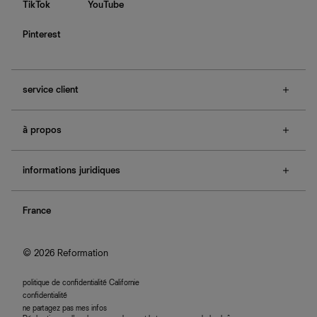
TikTok
YouTube
Pinterest
service client
f.a.q.
à propos
contactez-nous
guide des tailles
à propos de Ref
e-cartes cadeaux
informations juridiques
boutiques
retours et échanges
investisseurs
confidentialité
rechercher une commande
nous rejoindre
France
plan du site
se connecter
programme d'affiliation
accessibilité
© 2026 Reformation
politique de confidentialité Californie
confidentialité
ne partagez pas mes infos