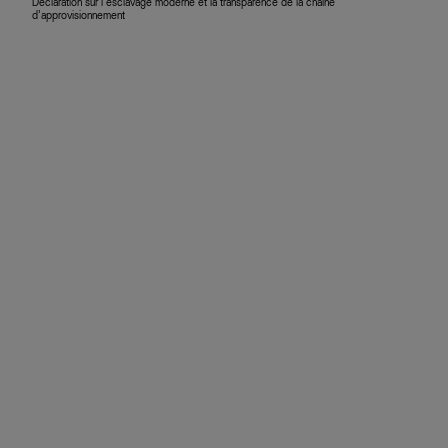
Déclaration sur l’esclavage moderne et la transparence de la chaîne
d’approvisionnement