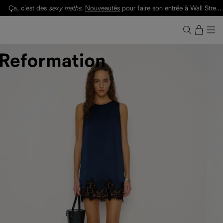
Ça, c'est des
sexy maths
.
Nouveautés
pour faire son entrée à Wall Street.
Notre Bilan Responsable 2025 est ici.
Lisez-le
.