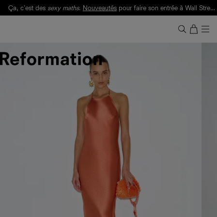
Ça, c'est des
sexy maths
.
Nouveautés
pour faire son entrée à Wall Street.
Notre Bilan Responsable 2025 est ici.
Lisez-le
.