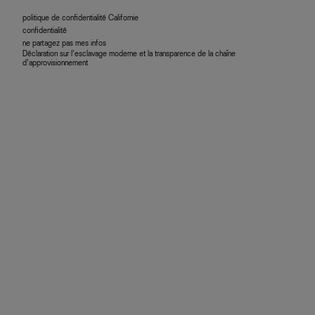
politique de confidentialité Californie
confidentialité
ne partagez pas mes infos
Déclaration sur l’esclavage moderne et la transparence de la chaîne
d’approvisionnement