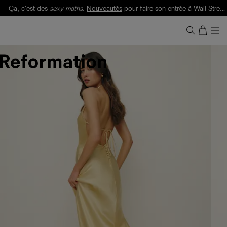
Ça, c'est des
sexy maths
.
Nouveautés
pour faire son entrée à Wall Street.
Notre Bilan Responsable 2025 est ici.
Lisez-le
.