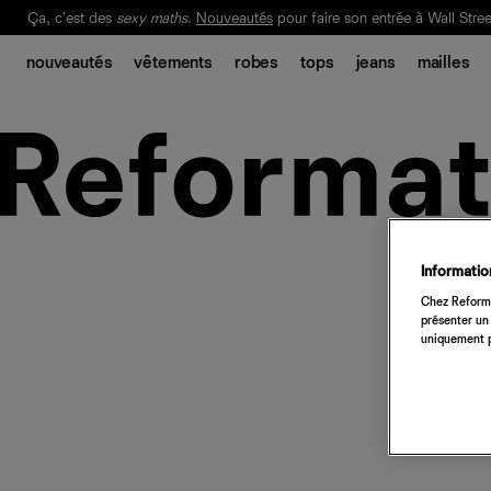
Ça, c'est des
sexy maths
.
Nouveautés
pour faire son entrée à Wall Stree
Notre Bilan Responsable 2025 est ici.
Lisez-le
.
nouveautés
vêtements
robes
tops
jeans
mailles
Information
Chez Reforma
présenter un 
uniquement p