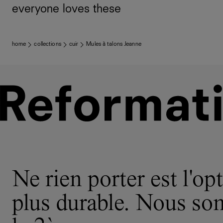
everyone loves these
home
collections
cuir
Mules à talons Jeanne
Ne rien porter est l'opt
plus durable. Nous s