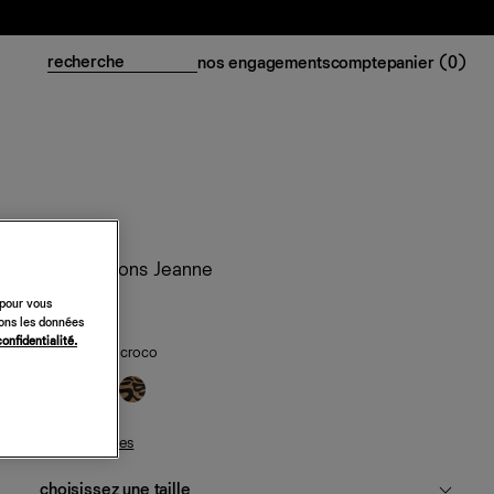
nos engagements
compte
panier (
0
)
Mules à talons Jeanne
 pour vous
298 €
sons les données
confidentialité.
amande effet croco
guide des tailles
choisissez une taille