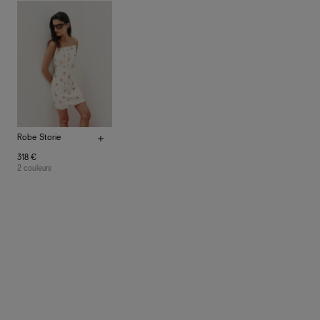
à vos vêtements de ne pas finir dans les décharges,
mais plutôt sur d’autres personnes
La circularité chez Ref
En savoir plus
sur le développement durable chez Ref
Robe Storie
318 €
2 couleurs