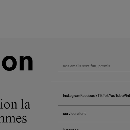
Instagram
Facebook
TikTok
YouTube
Pin
ion la
service client
ommes
f.a.q.