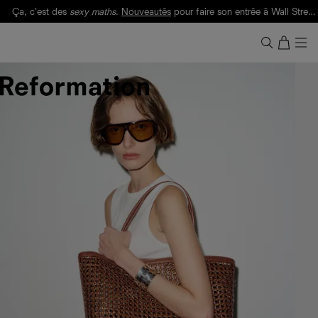
Ça, c'est des
sexy maths
.
Nouveautés
pour faire son entrée à Wall Street.
Notre Bilan Responsable 2025 est ici.
Lisez-le
.