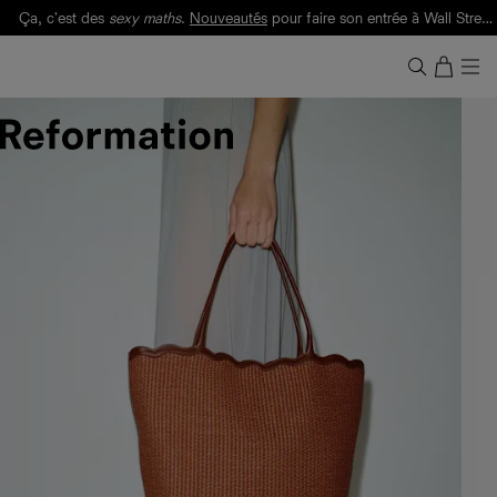
Ça, c'est des
sexy maths
.
Nouveautés
pour faire son entrée à Wall Street.
Notre Bilan Responsable 2025 est ici.
Lisez-le
.