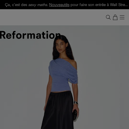
Ça, c'est des
sexy maths
.
Nouveautés
pour faire son entrée à Wall Street.
Notre Bilan Responsable 2025 est ici.
Lisez-le
.