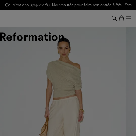
Ça, c'est des
sexy maths
.
Nouveautés
pour faire son entrée à Wall Street.
Notre Bilan Responsable 2025 est ici.
Lisez-le
.