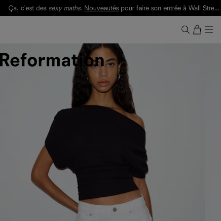
Ça, c'est des
sexy maths
.
Nouveautés
pour faire son entrée à Wall Street.
Notre Bilan Responsable 2025 est ici.
Lisez-le
.