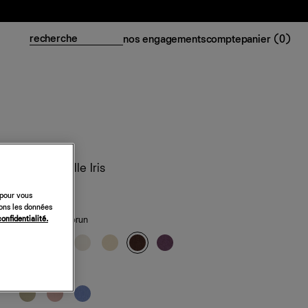
nos engagements
compte
panier (
0
)
Top en maille Iris
118 €
 pour vous
sons les données
confidentialité.
classiques
— brun
de saison