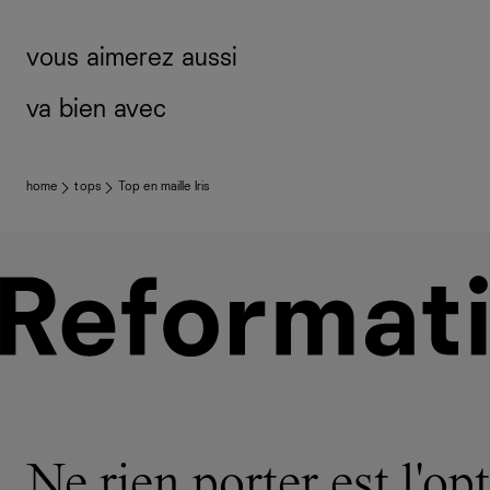
vous aimerez aussi
va bien avec
home
tops
Top en maille Iris
Ne rien porter est l'opt