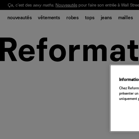
Ça, c'est des
sexy maths
.
Nouveautés
pour faire son entrée à Wall Stree
Notre Bilan Responsable 2025 est ici.
Lisez-le
.
nouveautés
vêtements
robes
tops
jeans
mailles
Information
Chez Reforma
présenter un 
uniquement p