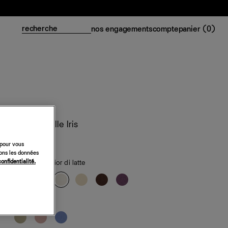
nos engagements
compte
panier (
0
)
Top en maille Iris
118 €
 pour vous
sons les données
confidentialité.
classiques
— fior di latte
de saison