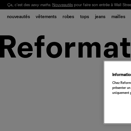
Ça, c'est des
sexy maths
.
Nouveautés
pour faire son entrée à Wall Stree
Notre Bilan Responsable 2025 est ici.
Lisez-le
.
nouveautés
vêtements
robes
tops
jeans
mailles
Information
Chez Reforma
présenter un 
uniquement p