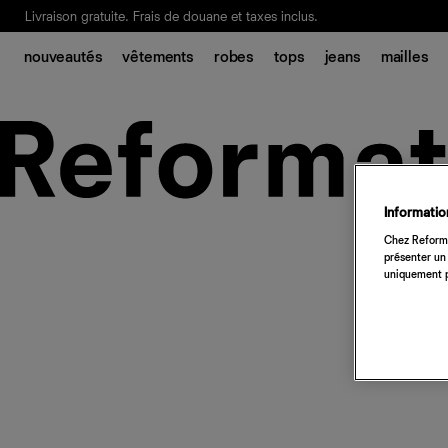
Livraison gratuite. Frais de douane et taxes inclus.
Ça, c'est des
sexy maths
.
Nouveautés
pour faire son entrée à Wall Stree
nouveautés
vêtements
robes
tops
jeans
mailles
Notre Bilan Responsable 2025 est ici.
Lisez-le
.
Information
Chez Reforma
présenter un 
uniquement p