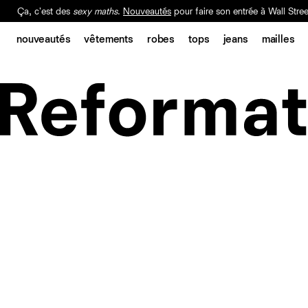
Ça, c'est des
sexy maths
.
Nouveautés
pour faire son entrée à Wall Stree
Notre Bilan Responsable 2025 est ici.
Lisez-le
.
nouveautés
vêtements
robes
tops
jeans
mailles