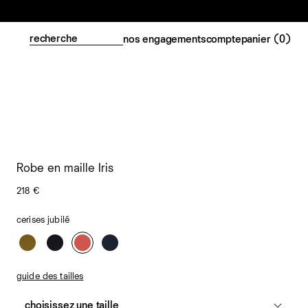
nos engagements
compte
panier (
0
)
Robe en maille Iris
218 €
cerises jubilé
guide des tailles
choisissez une taille