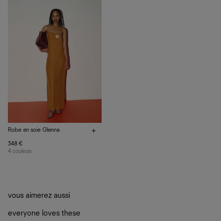
vos vêtements de ne pas finir dans les décharges, mais
plutôt sur d’autres personnes
La circularité chez Ref
En savoir plus
sur le développement durable chez Ref
Robe en soie Glenna
348 €
4 couleurs
vous aimerez aussi
everyone loves these