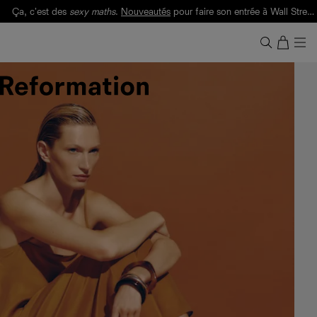
Ça, c'est des
sexy maths
.
Nouveautés
pour faire son entrée à Wall Street.
Notre Bilan Responsable 2025 est ici.
Lisez-le
.