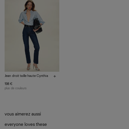
vos vêtements de ne pas finir dans les décharges, mais
plutôt sur d’autres personnes
La circularité chez Ref
En savoir plus
sur le développement durable chez Ref
Jean droit taille haute Cynthia
198 €
plus de couleurs
vous aimerez aussi
everyone loves these