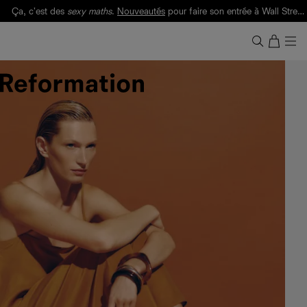
Ça, c'est des
sexy maths
.
Nouveautés
pour faire son entrée à Wall Street.
Notre Bilan Responsable 2025 est ici.
Lisez-le
.