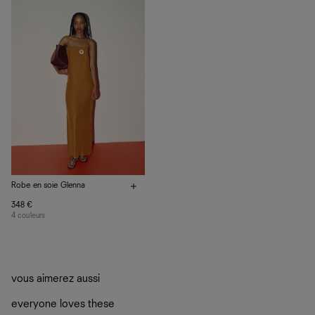
vos vêtements de ne pas finir dans les décharges, mais
plutôt sur d’autres personnes
La circularité chez Ref
En savoir plus
sur le développement durable chez Ref
Robe en soie Glenna
348 €
4 couleurs
vous aimerez aussi
everyone loves these