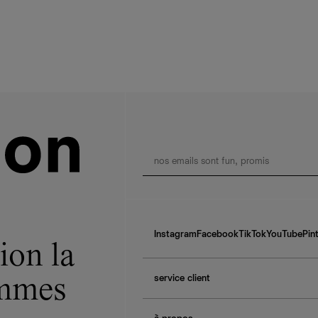
Instagram
Facebook
TikTok
YouTube
Pin
ion la
service client
ommes
f.a.q.