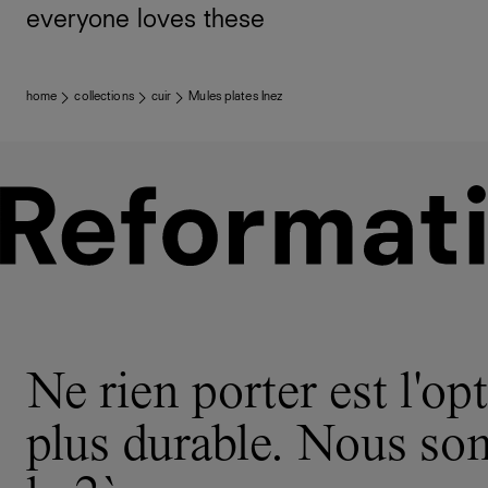
everyone loves these
home
collections
cuir
Mules plates Inez
Ne rien porter est l'opt
plus durable. Nous s