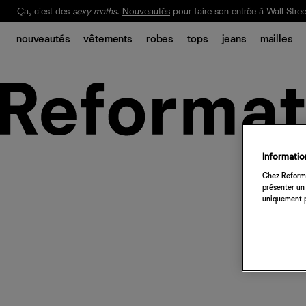
Ça, c'est des
sexy maths
.
Nouveautés
pour faire son entrée à Wall Stree
Notre Bilan Responsable 2025 est ici.
Lisez-le
.
nouveautés
vêtements
robes
tops
jeans
mailles
Information
Chez Reforma
présenter un 
uniquement p