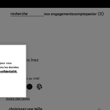
nos engagements
compte
panier (
0
)
Mules plates Inez
 pour vous
sons les données
298 €
confidentialité.
satin moutarde au miel
guide des tailles
choisissez une taille