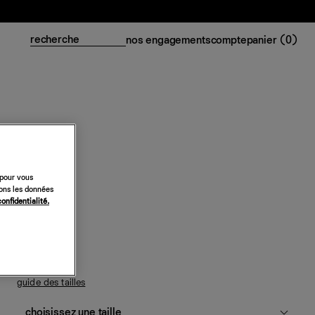
nos engagements
compte
panier (
0
)
Top Iman
 pour vous
sons les données
158 €
confidentialité.
dentelle ivoire
guide des tailles
choisissez une taille