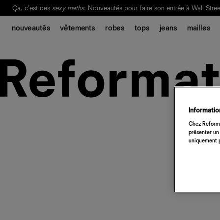
Ça, c'est des
sexy maths
.
Nouveautés
pour faire son entrée à Wall Stree
Notre Bilan Responsable 2025 est ici.
Lisez-le
.
nouveautés
vêtements
robes
tops
jeans
mailles
Information
Chez Reforma
présenter un 
uniquement p