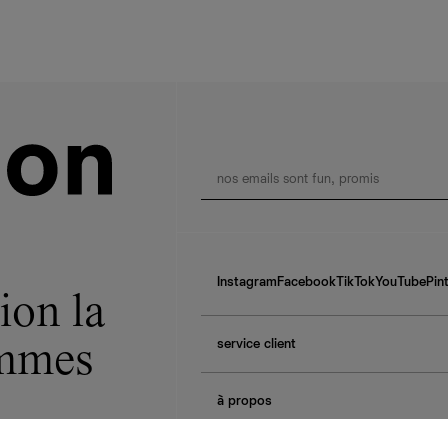
Instagram
Facebook
TikTok
YouTube
Pin
ion la
service client
ommes
f.a.q.
à propos
contactez-nous
guide des tailles
à propos de Ref