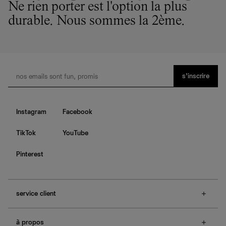
nous privilégions le bien-être des équipes et la réduction
Ne rien porter est l'option la plus
de notre empreinte environnementale.
durable. Nous sommes la 2ème.
s’inscrire
Instagram
Facebook
TikTok
YouTube
Pinterest
service client
f.a.q.
à propos
contactez-nous