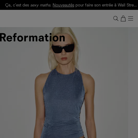
Ça, c'est des
sexy maths
.
Nouveautés
pour faire son entrée à Wall Street.
Notre Bilan Responsable 2025 est ici.
Lisez-le
.