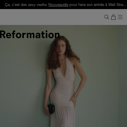
Ça, c'est des
sexy maths
.
Nouveautés
pour faire son entrée à Wall Street.
Notre Bilan Responsable 2025 est ici.
Lisez-le
.