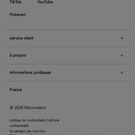
TikTok
YouTube
Pinterest
service client
f.a.q.
à propos
contactez-nous
guide des tailles
à propos de Ref
e-cartes cadeaux
informations juridiques
boutiques
retours et échanges
investisseurs
confidentialité
rechercher une commande
nous rejoindre
France
plan du site
se connecter
programme d'affiliation
accessibilité
© 2026 Reformation
politique de confidentialité Californie
confidentialité
ne partagez pas mes infos