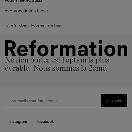
vous aimerez aussi
ateliers partenaires qui partagent notre vision. Ensemble,
plutôt sur d’autres personnes
nous privilégions le bien-être des équipes et la réduction
La circularité chez Ref
everyone loves these
de notre empreinte environnementale.
En savoir plus
sur le développement durable chez Ref
home
robes
Robe en maille Hugo
Ne rien porter est l'option la plus
durable. Nous sommes la 2ème.
s’inscrire
Instagram
Facebook