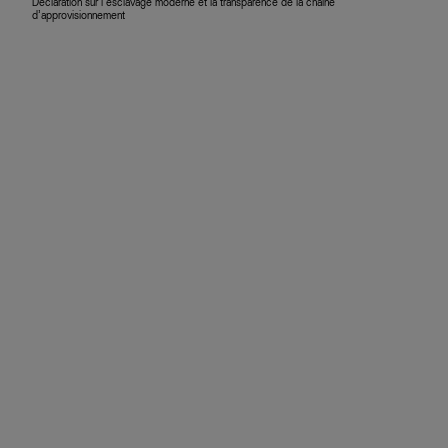
Déclaration sur l’esclavage moderne et la transparence de la chaîne
d’approvisionnement