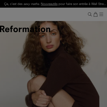
Ça, c'est des
sexy maths
.
Nouveautés
pour faire son entrée à Wall Street.
Notre Bilan Responsable 2025 est ici.
Lisez-le
.