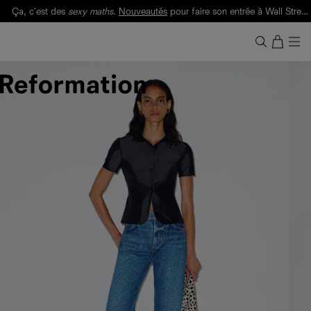
Ça, c'est des
sexy maths
.
Nouveautés
pour faire son entrée à Wall Street.
Notre Bilan Responsable 2025 est ici.
Lisez-le
.