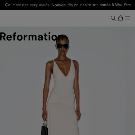
Ça, c'est des
sexy maths
.
Nouveautés
pour faire son entrée à Wall Street.
Notre Bilan Responsable 2025 est ici.
Lisez-le
.