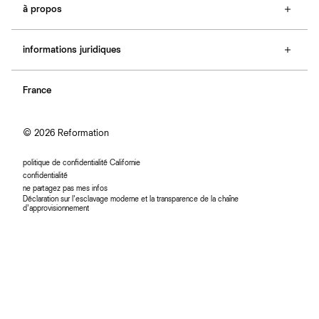
à propos
contactez-nous
guide des tailles
à propos de Ref
e-cartes cadeaux
informations juridiques
boutiques
retours et échanges
investisseurs
confidentialité
rechercher une commande
nous rejoindre
France
plan du site
se connecter
programme d'affiliation
accessibilité
© 2026 Reformation
politique de confidentialité Californie
confidentialité
ne partagez pas mes infos
Déclaration sur l’esclavage moderne et la transparence de la chaîne
d’approvisionnement