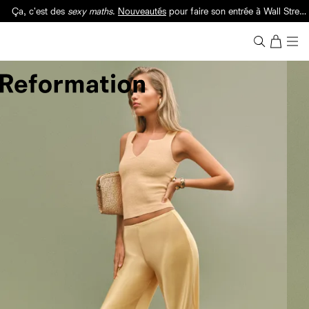
Ça, c'est des
sexy maths
.
Nouveautés
pour faire son entrée à Wall Street.
Notre Bilan Responsable 2025 est ici.
Lisez-le
.