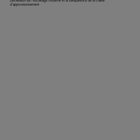
Déclaration sur l’esclavage moderne et la transparence de la chaîne
d’approvisionnement