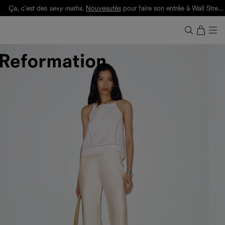
Ça, c'est des
sexy maths
.
Nouveautés
pour faire son entrée à Wall Street.
Notre Bilan Responsable 2025 est ici.
Lisez-le
.