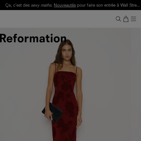
Ça, c'est des
sexy maths
.
Nouveautés
pour faire son entrée à Wall Street.
Notre Bilan Responsable 2025 est ici.
Lisez-le
.