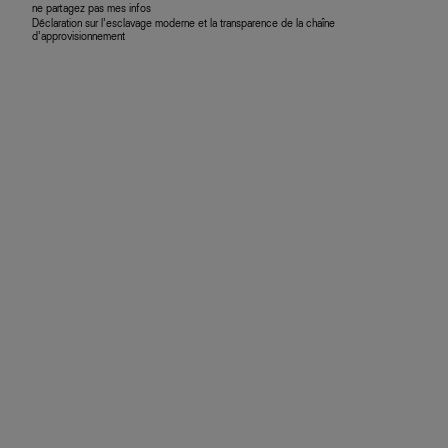
ne partagez pas mes infos
Déclaration sur l’esclavage moderne et la transparence de la chaîne
d’approvisionnement