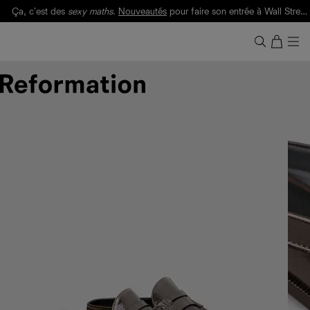
Ça, c'est des
sexy maths
.
Nouveautés
pour faire son entrée à Wall Street.
Notre Bilan Responsable 2025 est ici.
Lisez-le
.